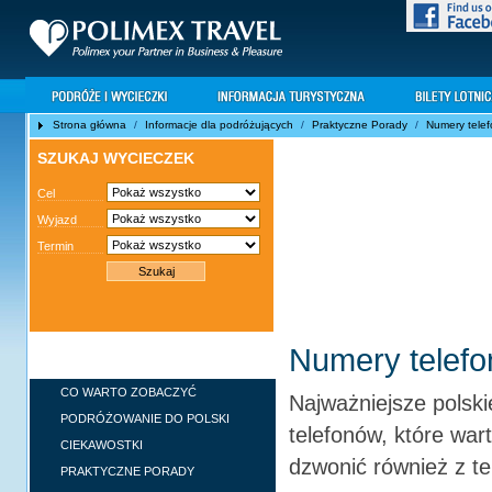
Strona główna
/
Informacje dla podróżujących
/
Praktyczne Porady
/
Numery telef
SZUKAJ WYCIECZEK
Cel
Wyjazd
Termin
Numery telefo
INFORMACJE DLA
PODRÓŻUJĄCYCH
CO WARTO ZOBACZYĆ
Najważniejsze polski
PODRÓŻOWANIE DO POLSKI
telefonów, które wa
CIEKAWOSTKI
dzwonić również z t
PRAKTYCZNE PORADY