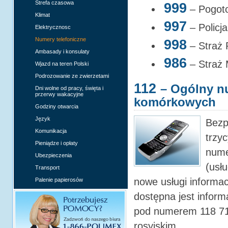
Strefa czasowa
999
– Pogot
Klimat
997
– Policja
Elektrycznosc
Numery telefoniczne
998
– Straż 
Ambasady i konsulaty
986
– Straż 
Wjazd na teren Polski
Podrozowanie ze zwierzetami
112
– Ogólny n
Dni wolne od pracy, święta i
przerwy wakacyjne
komórkowych
Godziny otwarcia
Język
Bezp
Komunikacja
trzy
Pieniądze i opłaty
nume
Ubezpieczenia
(usł
Transport
nowe usługi inform
Palenie papierosów
dostępna jest inform
pod numerem 118 712
rosyjskim.