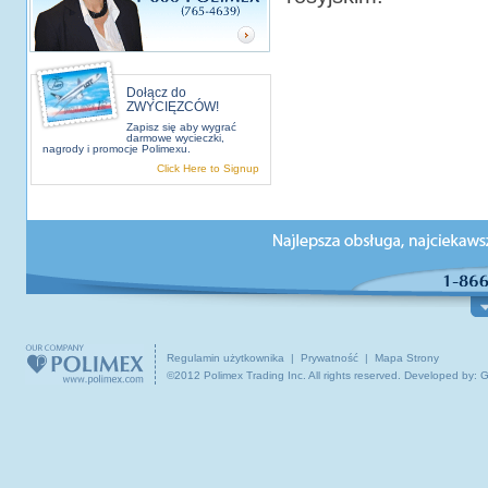
Dołącz do
ZWYCIĘZCÓW!
Zapisz się aby wygrać
O NAS
PODRÓŻE I WYCIECZKI
INFOR
darmowe wycieczki,
nagrody i promocje Polimexu.
Dzial obsługa klienta
Polska
Co w
Click Here to Signup
O Polimex Travel
Centralna Europa
Podr
Biura podróży
Kanada / USA / Świat
Ciek
Kontakt z nami
Podróże grupowe
Prak
Regulamin użytkownika
|
Prywatność
|
Mapa Strony
©2012 Polimex Trading Inc. All rights reserved.
Developed by: 